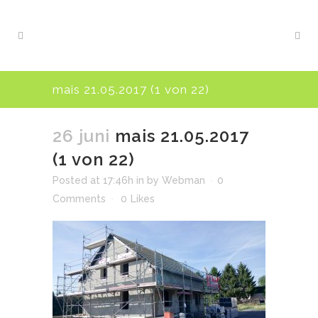
mais 21.05.2017 (1 von 22)
26 juni
mais 21.05.2017
(1 von 22)
Posted at 17:46h
in
by
Webman
0
Comments
0
Likes