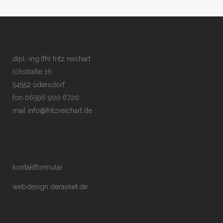
dipl.-ing.(fh) fritz reichart
löhstraße 16
54552 üdersdorf
fon 06596 900 6720
mail
info@fritzreichart.de
kontaktformular
webdesign derasket.de